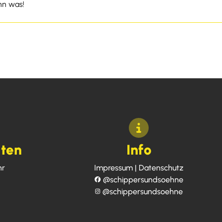
nn was!
iten
Info
hr
Impressum
|
Datenschutz
@
schippersundsoehne
@
schippersundsoehne