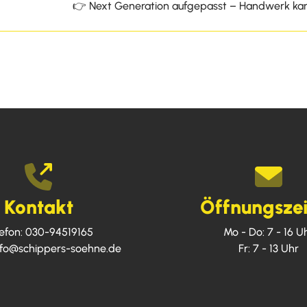
👉 Next Generation aufgepasst – Handwerk ka
Kontakt
Öffnungsze
efon:
030-94519165
Mo - Do: 7 - 16 U
nfo@schippers-soehne.de
Fr: 7 - 13 Uhr